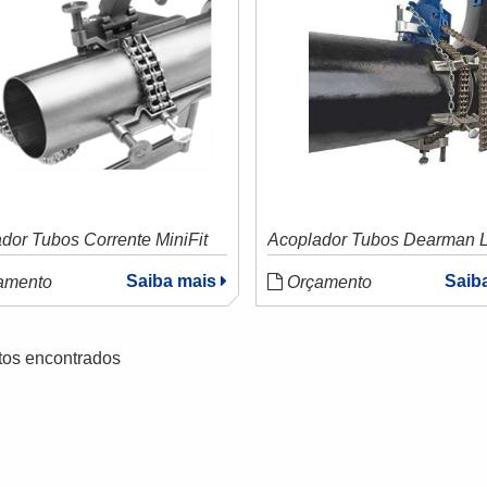
dor Tubos Corrente MiniFit
Acoplador Tubos Dearman L
Saiba mais
Saib
amento
Orçamento
tos encontrados