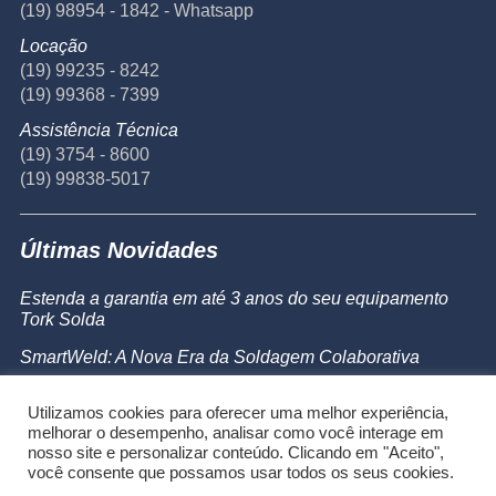
(19) 98954 - 1842 - Whatsapp
Locação
(19) 99235 - 8242
(19) 99368 - 7399
Assistência Técnica
(19) 3754 - 8600
(19) 99838-5017
Últimas Novidades
Estenda a garantia em até 3 anos do seu equipamento
Tork Solda
SmartWeld: A Nova Era da Soldagem Colaborativa
Catálogo de Produtos
Utilizamos cookies para oferecer uma melhor experiência,
Powermax 45 SYNC
melhorar o desempenho, analisar como você interage em
nosso site e personalizar conteúdo. Clicando em "Aceito",
você consente que possamos usar todos os seus cookies.