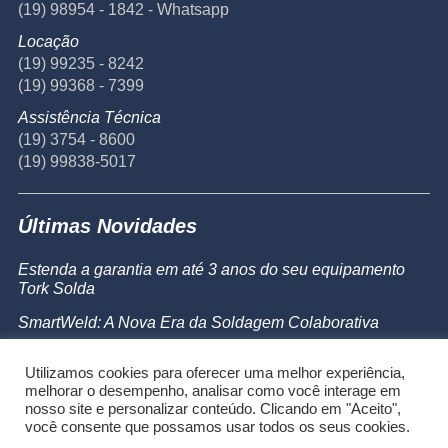
(19) 98954 - 1842 - Whatsapp
Locação
(19) 99235 - 8242
(19) 99368 - 7399
Assistência Técnica
(19) 3754 - 8600
(19) 99838-5017
Últimas Novidades
Estenda a garantia em até 3 anos do seu equipamento
Tork Solda
SmartWeld: A Nova Era da Soldagem Colaborativa
Catálogo de Produtos
Utilizamos cookies para oferecer uma melhor experiência,
Powermax 45 SYNC
melhorar o desempenho, analisar como você interage em
nosso site e personalizar conteúdo. Clicando em "Aceito",
você consente que possamos usar todos os seus cookies.